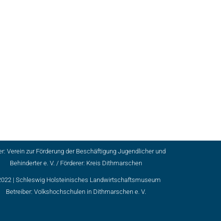
er: Verein zur Förderung der Beschäftigung Jugendlicher und
Behinderter e. V. / Förderer: Kreis Dithmarschen
2022 |
Schleswig Holsteinisches Landwirtschaftsmuseum
Betreiber:
Volkshochschulen in Dithmarschen e. V.